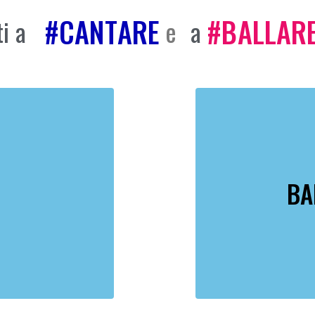
#
C
A
N
T
A
R
E
#
B
A
L
L
A
R
i
a
e
a
BA